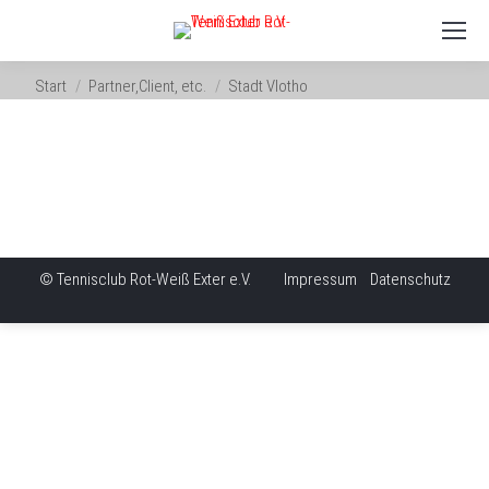
Sie befinden sich hier:
Start
Partner,Client, etc.
Stadt Vlotho
© Tennisclub Rot-Weiß Exter e.V.
Impressum
Datenschutz