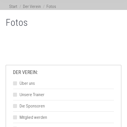
Sie befinden sich hier:
Start
Der Verein
Fotos
Fotos
DER VEREIN:
Über uns
Unsere Trainer
Die Sponsoren
Mitglied werden