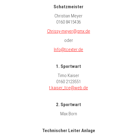
Schatzmeister
Christian Meyer
0160 8415436
Chrissy-meyer@gmx.de
oder
Info@tcexter.de
1. Sportwart
Timo Kaiser
0160 2123551
t.kaiser_tce@web.de
2. Sportwart
Max Born
Technischer Leiter Anlage