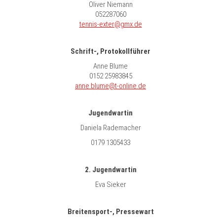
Oliver Niemann
052287060
tennis-exter@gmx.de
Schrift-, Protokollführer
Anne Blume
0152 25983845
anne.blume@t-online.de
Jugendwartin
Daniela Rademacher
0179 1305433
2. Jugendwartin
Eva Sieker
Breitensport-, Pressewart