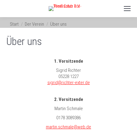
Sie befinden sich hier:
Start
Der Verein
Über uns
Über uns
1. Vorsitzende
Sigrid Richter
05228 1227
sigrid@richter-exter.de
2. Vorsitzende
Martin Schmale
0178 3089386
martin.schmale@web.de